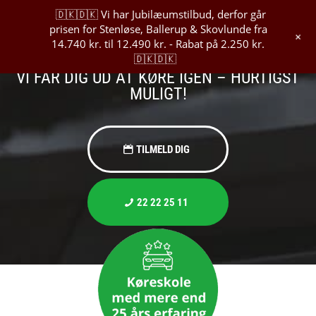
🇩🇰🇩🇰 Vi har Jubilæumstilbud, derfor går
prisen for Stenløse, Ballerup & Skovlunde fra
+
GENERHVERVELSE
14.740 kr. til 12.490 kr. - Rabat på 2.250 kr.
🇩🇰🇩🇰
VI FÅR DIG UD AT KØRE IGEN – HURTIGST
MULIGT!
TILMELD DIG
22 22 25 11