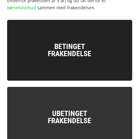
(indenfor prøvetiden af 3 år) og du får derfor et
kørselsforbud
sammen med frakendelsen.
BETINGET
FRAKENDELSE
UBETINGET
FRAKENDELSE