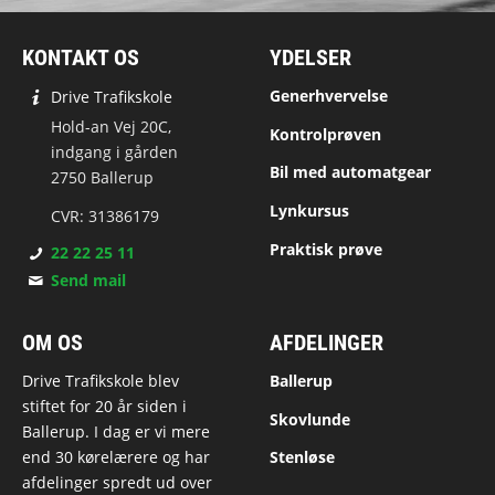
KONTAKT OS
YDELSER
Generhvervelse
Drive Trafikskole
Hold-an Vej 20C,
Kontrolprøven
indgang i gården
Bil med automatgear
2750 Ballerup
Lynkursus
CVR: 31386179
Praktisk prøve
22 22 25 11
Send mail
OM OS
AFDELINGER
Drive Trafikskole blev
Ballerup
stiftet for 20 år siden i
Skovlunde
Ballerup. I dag er vi mere
end 30 kørelærere og har
Stenløse
afdelinger spredt ud over