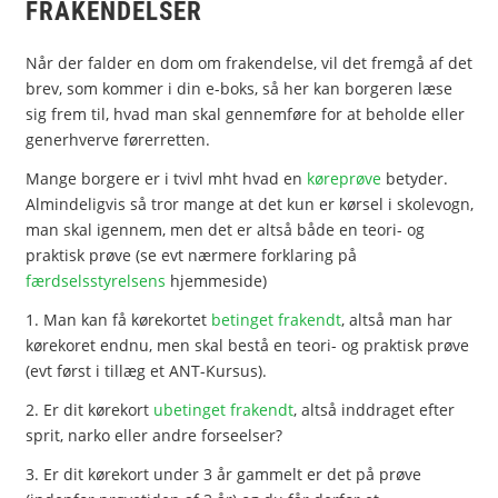
FRAKENDELSER
Når der falder en dom om frakendelse, vil det fremgå af det
brev, som kommer i din e-boks, så her kan borgeren læse
sig frem til, hvad man skal gennemføre for at beholde eller
generhverve førerretten.
Mange borgere er i tvivl mht hvad en
køreprøve
betyder.
Almindeligvis så tror mange at det kun er kørsel i skolevogn,
man skal igennem, men det er altså både en teori- og
praktisk prøve (se evt nærmere forklaring på
færdselsstyrelsens
hjemmeside)
1. Man kan få kørekortet
betinget frakendt
, altså man har
kørekoret endnu, men skal bestå en teori- og praktisk prøve
(evt først i tillæg et ANT-Kursus).
2. Er dit kørekort
ubetinget frakendt
, altså inddraget efter
sprit, narko eller andre forseelser?
3. Er dit kørekort under 3 år gammelt er det på prøve